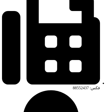
فکس: 88552437