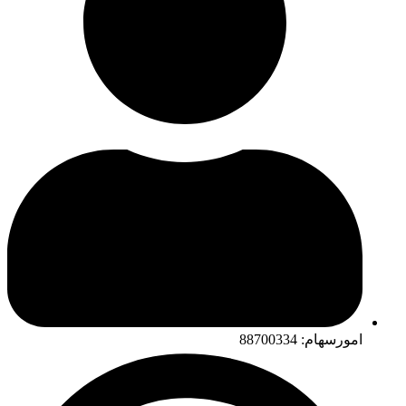
امورسهام: 88700334