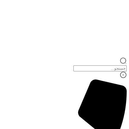
کمیته حسابرسی
کمیته ریسک
درباره ما
لیزینگ در یک نگاه
پژوهش ها
ارتباط با ما
اطلاعات تماس
پرسش های متداول
صدای شما
ثبت شکایات