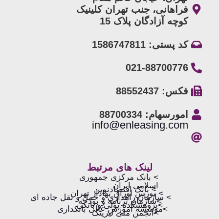
فراهانی، جنب تهران کلینیک
کوچه آزادگان پلاک 15
کد پستی: 1586747811
021-88700776
فکس: 88552437
امورسهام: 88700334
info@enleasing.com
لینک های مرتبط
> بانک مرکزی جمهوری
اسلامی ایران
> بانک اقتصادنوین
> بورس اوراق بهادار تهران
> سازمان راهداری و حمل و نقل جاده ای
>سازمان برنامه و بودجه
>پژوهشکده پولی و بانکی
>موسسه آموزش عالی بانکداری
>انجمن ملی لیزینگ